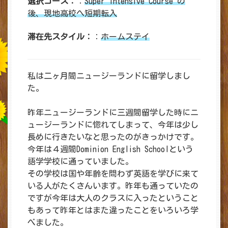
選択コース：
：
Super Intensive Course の
後、現地高校へ短期転入
滞在先スタイル：
：
ホームステイ
私は二ヶ月間ニュージーランドに留学しまし
た。
昨年ニュージーランドに三週間留学した時にニ
ュージーランドに惚れてしまって、今年は少し
長めに行きたいなと思ったのがきっかけです。
今年は４週間Dominion English Schoolという
語学学校に通っていました。
その学校は国や年齢を問わず英語を学びに来て
いる人がたくさんいます。昨年も通っていたの
ですが今年は大人のクラスに入ったということ
もあって昨年とはまた違ったことをいろいろ学
べました。