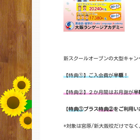
新スクールオープンの大型キャン
【特典①】ご入会費が
半額
！
【特典②】２か月間はお月謝が
半
【
特典①
プラス
特典②
をご利用い
*対象は宮原/新大阪校だけでな