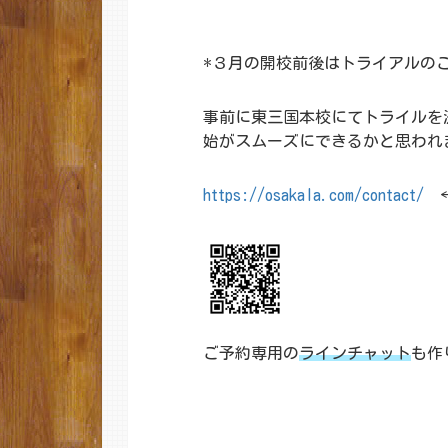
*３月の開校前後はトライアルの
事前に東三国本校にてトライルを
始がスムーズにできるかと思われ
https://osakala.com/contact/
←
ご予約専用の
ラインチャット
も作