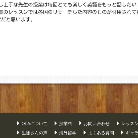
し上手な先生の授業は毎回とても楽しく英語をもっと話したい
彙のレッスンでは各国のリサーチした内容のものが引用されて
容だと思います。
OLAについて
授業料
お問い合わせ
レッス
生徒さんの声
海外留学
よくある質問
ギャ